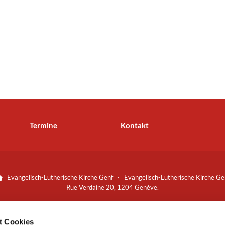
Termine
Kontakt
Evangelisch-Lutherische Kirche Genf · Evangelisch-Lutherische Kirche Ge

Rue Verdaine 20, 1204 Genève.
Spenden bitte an:
Bankverbindung
t Cookies