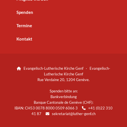
Spenden
Termine
Kontakt
Evangelisch-Lutherische Kirche Genf · Evangelisch-

Lutherische Kirche Genf
Rue Verdaine 20, 1204 Genève.
Spenden bitte an:
Bankverbindung
Banque Cantonale de Genève (CHF):
IBAN: CH53 0078 8000 0509 6066 3
+41 (0)22 310

41 87
sekretariat@luther-genf.ch
