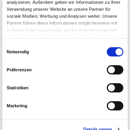
analysieren. Außerdem geben wir Informationen zu Ihrer
Verwendung unserer Website an unsere Partner für
soziale Medien, Werbung und Analysen weiter. Unsere
Partner führen diese Informationen möglicherweise mit
weiteren Daten zusammen, die Sie ihnen bereitgestellt
haben oder die sie im Rahmen Ihrer Nutzung der Dienste
gesammelt haben.
Dies könnte Sie auch interessieren
E
Notwendig
i
n
w
Präferenzen
i
l
l
Statistiken
i
g
Marketing
u
n
g
Details zeigen
s