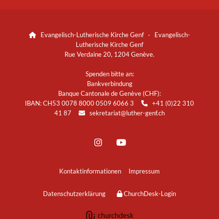
Evangelisch-Lutherische Kirche Genf · Evangelisch-

Lutherische Kirche Genf
Rue Verdaine 20, 1204 Genève.
Spenden bitte an:
Bankverbindung
Banque Cantonale de Genève (CHF):
IBAN: CH53 0078 8000 0509 6066 3
+41 (0)22 310

41 87
sekretariat@luther-genf.ch

Kontaktinformationen
Impressum
Datenschutzerklärung
ChurchDesk-Login