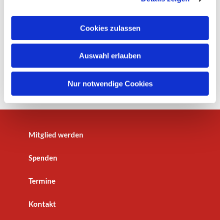
a
u
Cookies zulassen
s
w
Auswahl erlauben
a
h
l
Nur notwendige Cookies
Mitglied werden
Spenden
Termine
Kontakt