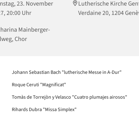
nstag, 23. November
Lutherische Kirche Gen
7, 20:00 Uhr
Verdaine 20, 1204 Genè
harina Mainberger-
lweg, Chor
Johann Sebastian Bach "lutherische Messe in A-Dur"
Roque Ceruti "Magnificat"
Tomàs de Torrejòn y Velasco "Cuatro plumajes airosos"
Rihards Dubra "Missa Simplex"