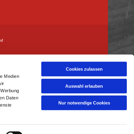
nf
Cookies zulassen
le Medien
her-genf.ch
ir
Auswahl erlauben
, Werbung
ren Daten
Nur notwendige Cookies
ienste