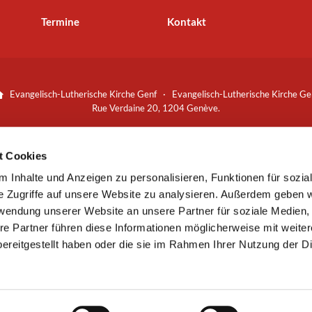
Termine
Kontakt
Evangelisch-Lutherische Kirche Genf · Evangelisch-Lutherische Kirche Ge

Rue Verdaine 20, 1204 Genève.
Spenden bitte an:
Bankverbindung
t Cookies
Banque Cantonale de Genève (CHF):
 Inhalte und Anzeigen zu personalisieren, Funktionen für sozia
53 0078 8000 0509 6066 3
+41 (0)22 310 41 87
sekretariat@lut


e Zugriffe auf unsere Website zu analysieren. Außerdem geben w
rwendung unserer Website an unsere Partner für soziale Medien
re Partner führen diese Informationen möglicherweise mit weite
Kontaktinformationen
Impressum
ereitgestellt haben oder die sie im Rahmen Ihrer Nutzung der D
Datenschutzerklärung
ChurchDesk-Login