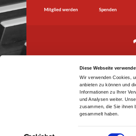
Mitglied werden
Spenden
Diese Webseite verwende
Wir verwenden Cookies, um
IBAN: CH
anbieten zu können und di
Informationen zu Ihrer Ve
und Analysen weiter. Unse
zusammen, die Sie ihnen b
gesammelt haben.
E