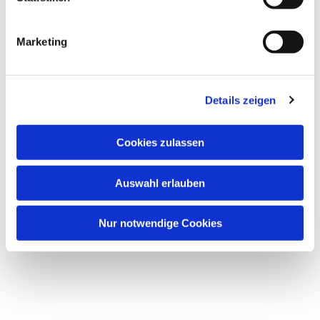
Dies könnte Sie auch interessieren
i
g
Marketing
u
n
g
Details zeigen
s
a
u
Cookies zulassen
s
w
Auswahl erlauben
a
h
l
Nur notwendige Cookies