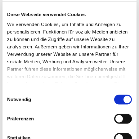
Diese Webseite verwendet Cookies
Wir verwenden Cookies, um Inhalte und Anzeigen zu
personalisieren, Funktionen für soziale Medien anbieten
zu können und die Zugriffe auf unsere Website zu
analysieren. Außerdem geben wir Informationen zu Ihrer
Verwendung unserer Website an unsere Partner für
soziale Medien, Werbung und Analysen weiter. Unsere
Partner führen diese Informationen möglicherweise mit
weiteren Daten zusammen, die Sie ihnen bereitgestellt
haben oder die sie im Rahmen Ihrer Nutzung der Dienste
gesammelt haben.
E
Notwendig
i
n
w
Präferenzen
i
l
l
Statistiken