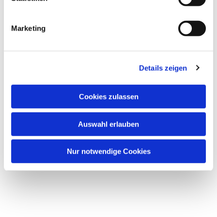
Dies könnte Sie auch interessieren
i
g
Marketing
u
n
g
Details zeigen
s
a
u
Cookies zulassen
s
w
Auswahl erlauben
a
h
l
Nur notwendige Cookies