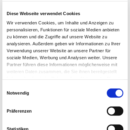
Diese Webseite verwendet Cookies
Wir verwenden Cookies, um Inhalte und Anzeigen zu
personalisieren, Funktionen für soziale Medien anbieten
zu können und die Zugriffe auf unsere Website zu
analysieren. Außerdem geben wir Informationen zu Ihrer
Verwendung unserer Website an unsere Partner für
soziale Medien, Werbung und Analysen weiter. Unsere
Partner führen diese Informationen möglicherweise mit
weiteren Daten zusammen, die Sie ihnen bereitgestellt
haben oder die sie im Rahmen Ihrer Nutzung der Dienste
gesammelt haben.
E
Notwendig
i
n
w
Präferenzen
i
l
l
Statistiken