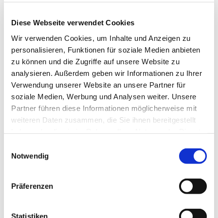
Diese Webseite verwendet Cookies
Wir verwenden Cookies, um Inhalte und Anzeigen zu
personalisieren, Funktionen für soziale Medien anbieten
zu können und die Zugriffe auf unsere Website zu
analysieren. Außerdem geben wir Informationen zu Ihrer
Verwendung unserer Website an unsere Partner für
soziale Medien, Werbung und Analysen weiter. Unsere
Partner führen diese Informationen möglicherweise mit
weiteren Daten zusammen, die Sie ihnen bereitgestellt
haben oder die sie im Rahmen Ihrer Nutzung der Dienste
gesammelt haben.
E
Notwendig
i
n
w
Präferenzen
i
l
l
Statistiken