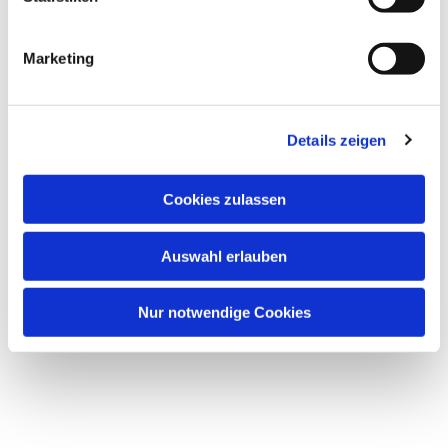
Dies könnte Sie auch interessieren
i
g
Marketing
u
n
g
Details zeigen
s
a
u
Cookies zulassen
s
w
Auswahl erlauben
a
h
l
Nur notwendige Cookies