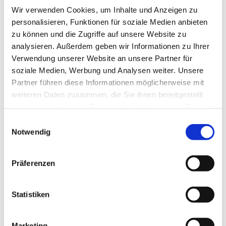
Wir verwenden Cookies, um Inhalte und Anzeigen zu
personalisieren, Funktionen für soziale Medien anbieten
zu können und die Zugriffe auf unsere Website zu
analysieren. Außerdem geben wir Informationen zu Ihrer
Verwendung unserer Website an unsere Partner für
soziale Medien, Werbung und Analysen weiter. Unsere
Partner führen diese Informationen möglicherweise mit
weiteren Daten zusammen, die Sie ihnen bereitgestellt
haben oder die sie im Rahmen Ihrer Nutzung der Dienste
gesammelt haben.
E
Notwendig
i
n
w
Dies könnte Sie auch interessieren
Präferenzen
i
l
l
Statistiken
i
g
Marketing