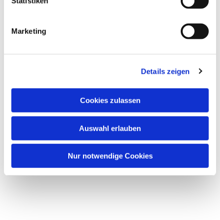
Dies könnte Sie auch interessieren
l
Statistiken
i
g
Marketing
u
n
g
Details zeigen
s
a
u
Cookies zulassen
s
w
Auswahl erlauben
a
h
l
Nur notwendige Cookies