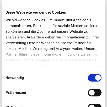
Diese Webseite verwendet Cookies
Wir verwenden Cookies, um Inhalte und Anzeigen zu
personalisieren, Funktionen für soziale Medien anbieten
zu können und die Zugriffe auf unsere Website zu
analysieren. Außerdem geben wir Informationen zu Ihrer
Verwendung unserer Website an unsere Partner für
soziale Medien, Werbung und Analysen weiter. Unsere
Partner führen diese Informationen möglicherweise mit
weiteren Daten zusammen, die Sie ihnen bereitgestellt
haben oder die sie im Rahmen Ihrer Nutzung der Dienste
gesammelt haben.
E
Notwendig
i
n
w
Präferenzen
i
l