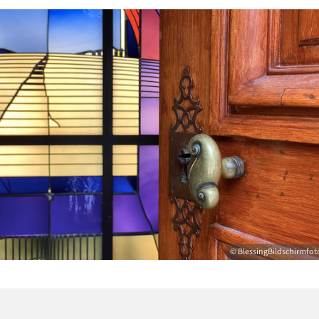
© BlessingBildschirmfot