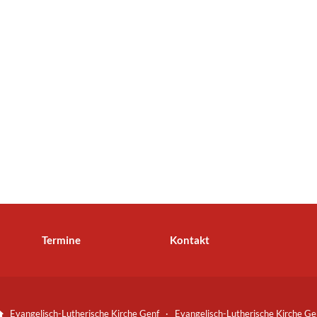
Termine
Kontakt
Evangelisch-Lutherische Kirche Genf · Evangelisch-Lutherische Kirche Ge
