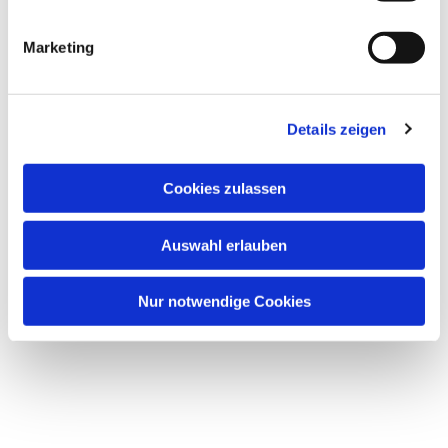
i
g
Marketing
u
n
g
Details zeigen
s
a
u
Cookies zulassen
s
w
Auswahl erlauben
a
h
l
Nur notwendige Cookies