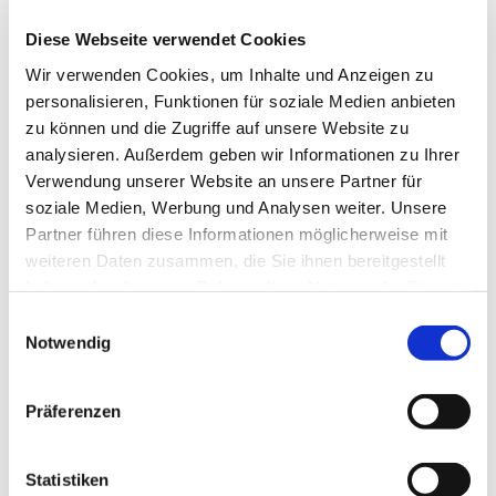
Diese Webseite verwendet Cookies
Wir verwenden Cookies, um Inhalte und Anzeigen zu
personalisieren, Funktionen für soziale Medien anbieten
zu können und die Zugriffe auf unsere Website zu
analysieren. Außerdem geben wir Informationen zu Ihrer
Verwendung unserer Website an unsere Partner für
soziale Medien, Werbung und Analysen weiter. Unsere
Partner führen diese Informationen möglicherweise mit
weiteren Daten zusammen, die Sie ihnen bereitgestellt
haben oder die sie im Rahmen Ihrer Nutzung der Dienste
gesammelt haben.
E
Notwendig
i
n
w
Präferenzen
i
l
Dies könnte Sie auch interessieren
l
Statistiken