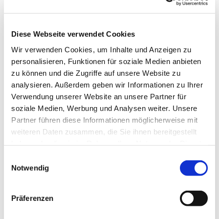
Spiel, Spaß und Film
Diese Webseite verwendet Cookies
Wir verwenden Cookies, um Inhalte und Anzeigen zu
personalisieren, Funktionen für soziale Medien anbieten
zu können und die Zugriffe auf unsere Website zu
analysieren. Außerdem geben wir Informationen zu Ihrer
Verwendung unserer Website an unsere Partner für
soziale Medien, Werbung und Analysen weiter. Unsere
Partner führen diese Informationen möglicherweise mit
weiteren Daten zusammen, die Sie ihnen bereitgestellt
haben oder die sie im Rahmen Ihrer Nutzung der Dienste
gesammelt haben.
E
Notwendig
i
n
w
Präferenzen
i
l