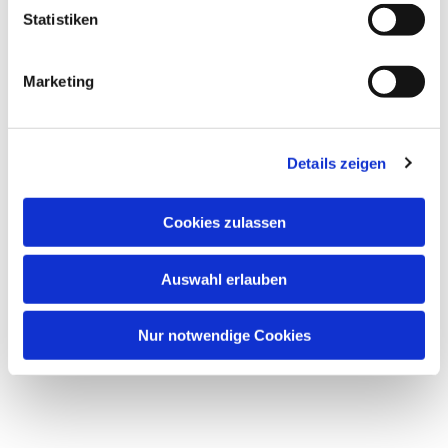
l
Statistiken
Dies könnte Sie auch interessieren
i
g
Marketing
u
n
g
Details zeigen
s
a
u
Cookies zulassen
s
w
Auswahl erlauben
a
h
l
Nur notwendige Cookies