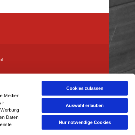
nf
Cookies zulassen
le Medien
her-genf.ch
ir
Auswahl erlauben
, Werbung
ren Daten
Nur notwendige Cookies
ienste