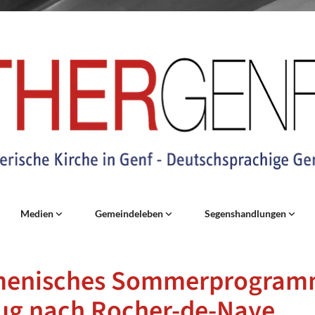
Medien
Gemeindeleben
Segenshandlungen
enisches Sommerprogram
lug nach Rocher-de-Naye