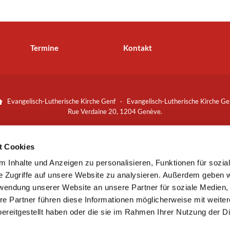
Termine
Kontakt
Evangelisch-Lutherische Kirche Genf · Evangelisch-Lutherische Kirche Ge

Rue Verdaine 20, 1204 Genève.
Spenden bitte an:
Bankverbindung
t Cookies
Banque Cantonale de Genève (CHF):
 Inhalte und Anzeigen zu personalisieren, Funktionen für sozia
53 0078 8000 0509 6066 3
+41 (0)22 310 41 87
sekretariat@lut


e Zugriffe auf unsere Website zu analysieren. Außerdem geben w
rwendung unserer Website an unsere Partner für soziale Medien
re Partner führen diese Informationen möglicherweise mit weite
Kontaktinformationen
Impressum
ereitgestellt haben oder die sie im Rahmen Ihrer Nutzung der D