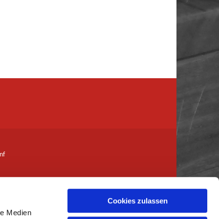
nf
Cookies zulassen
le Medien
her-genf.ch