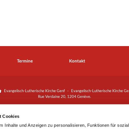
Termine
Kontakt
Evangelisch-Lutherische Kirche Genf · Evangelisch-Lutherische Kirche Ge

Rue Verdaine 20, 1204 Genève.
Spenden bitte an:
Bankverbindung
t Cookies
Banque Cantonale de Genève (CHF):
 Inhalte und Anzeigen zu personalisieren, Funktionen für sozia
53 0078 8000 0509 6066 3
+41 (0)22 310 41 87
sekretariat@lut

