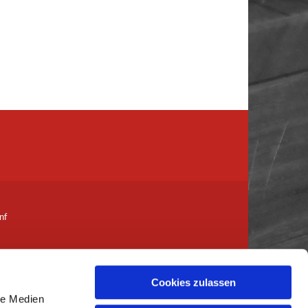
nf
Cookies zulassen
le Medien
her-genf.ch