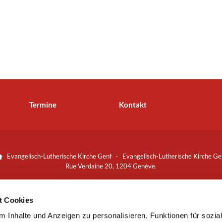
Termine
Kontakt
Evangelisch-Lutherische Kirche Genf · Evangelisch-Lutherische Kirche Ge

Rue Verdaine 20, 1204 Genève.
Spenden bitte an:
Bankverbindung
t Cookies
Banque Cantonale de Genève (CHF):
 Inhalte und Anzeigen zu personalisieren, Funktionen für sozia
53 0078 8000 0509 6066 3
+41 (0)22 310 41 87
sekretariat@lut

