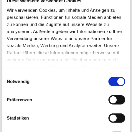
Diese Webseite verwendet Cookies
Wir verwenden Cookies, um Inhalte und Anzeigen zu
personalisieren, Funktionen für soziale Medien anbieten
zu können und die Zugriffe auf unsere Website zu
analysieren. Außerdem geben wir Informationen zu Ihrer
Verwendung unserer Website an unsere Partner für
soziale Medien, Werbung und Analysen weiter. Unsere
Partner führen diese Informationen möglicherweise mit
weiteren Daten zusammen, die Sie ihnen bereitgestellt
haben oder die sie im Rahmen Ihrer Nutzung der Dienste
gesammelt haben.
E
Notwendig
i
n
w
Präferenzen
Dies könnte Sie auch interessieren
i
l
l
Statistiken
i