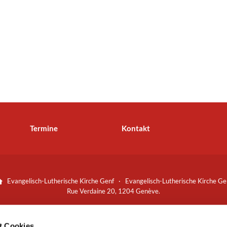
Termine
Kontakt
Evangelisch-Lutherische Kirche Genf · Evangelisch-Lutherische Kirche Ge

Rue Verdaine 20, 1204 Genève.
Spenden bitte an:
Bankverbindung
t Cookies